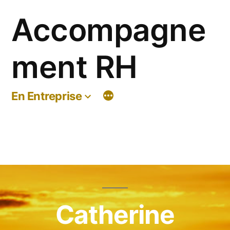
Aller
Accompagne
au
contenu
ment RH
En Entreprise
Catherine